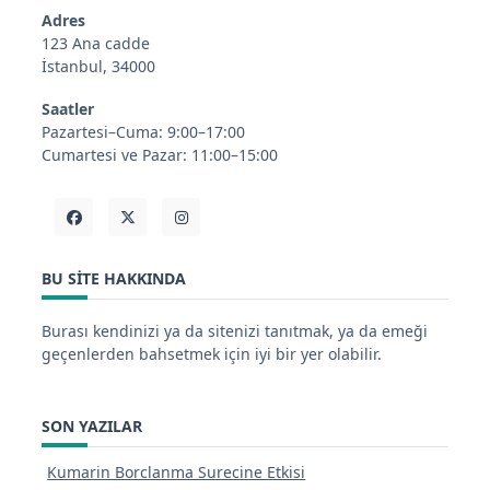
Adres
123 Ana cadde
İstanbul, 34000
Saatler
Pazartesi–Cuma: 9:00–17:00
Cumartesi ve Pazar: 11:00–15:00
BU SITE HAKKINDA
Burası kendinizi ya da sitenizi tanıtmak, ya da emeği
geçenlerden bahsetmek için iyi bir yer olabilir.
SON YAZILAR
Kumarin Borclanma Surecine Etkisi