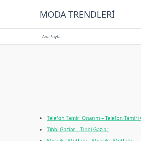
Skip
to
MODA TRENDLERI
content
Ana Sayfa
Telefon Tamiri Onarım – Telefon Tamiri
Tıbbi Gazlar – Tıbbi Gazlar
Meksika Mutfağı – Meksika Mutfağı