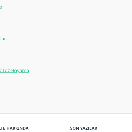
e
lar
ik Toz Boyama
i
ITE HAKKINDA
SON YAZILAR