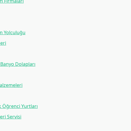
m Firmaları
im Yolculuğu
leri
 Banyo Dolapları
alzemeleri
k Öğrenci Yurtları
eri Servisi