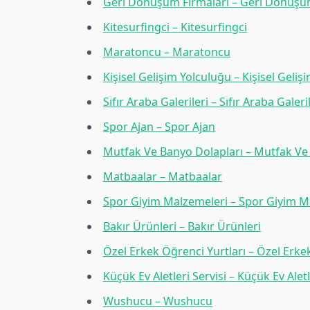
Geri Dönüşüm Firmaları – Geri Dönüşü
Kitesurfingci – Kitesurfingci
Maratoncu – Maratoncu
Kişisel Gelişim Yolculuğu – Kişisel Geliş
Sıfır Araba Galerileri – Sıfır Araba Galeri
Spor Ajan – Spor Ajan
Mutfak Ve Banyo Dolapları – Mutfak Ve
Matbaalar – Matbaalar
Spor Giyim Malzemeleri – Spor Giyim M
Bakır Ürünleri – Bakır Ürünleri
Özel Erkek Öğrenci Yurtları – Özel Erke
Küçük Ev Aletleri Servisi – Küçük Ev Aletl
Wushucu – Wushucu