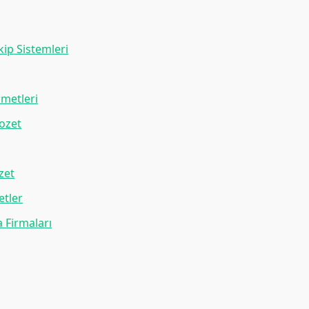
kip Sistemleri
metleri
Rozet
zet
etler
 Firmaları