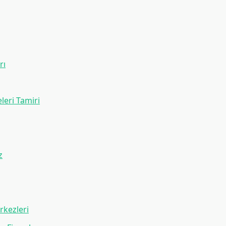
rı
leri Tamiri
z
rkezleri