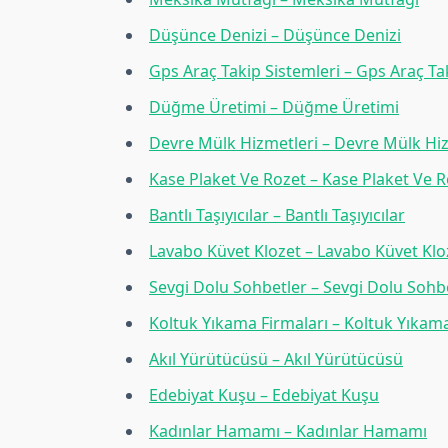
Düşünce Denizi – Düşünce Denizi
Gps Araç Takip Sistemleri – Gps Araç Ta
Düğme Üretimi – Düğme Üretimi
Devre Mülk Hizmetleri – Devre Mülk Hiz
Kase Plaket Ve Rozet – Kase Plaket Ve 
Bantlı Taşıyıcılar – Bantlı Taşıyıcılar
Lavabo Küvet Klozet – Lavabo Küvet Klo
Sevgi Dolu Sohbetler – Sevgi Dolu Sohb
Koltuk Yıkama Firmaları – Koltuk Yıkama
Akıl Yürütücüsü – Akıl Yürütücüsü
Edebiyat Kuşu – Edebiyat Kuşu
Kadınlar Hamamı – Kadınlar Hamamı