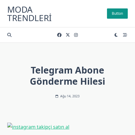
Skip
MODA
to
Button
TRENDLERI
content
Telegram Abone
Gönderme Hilesi
Ağu 14, 2023