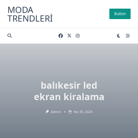
Skip
MODA
to
Button
TRENDLERI
content
balıkesir led
ekran kiralama
Admin
Nis 30, 2024