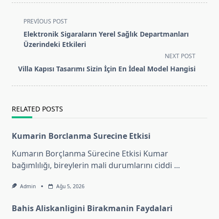
<span
PREVIOUS POST
class="nav-
Elektronik Sigaraların Yerel Sağlık Departmanları
subtitle
Üzerindeki Etkileri
screen-
NEXT POST
reader-
Villa Kapısı Tasarımı Sizin İçin En İdeal Model Hangisi
text">Page</span>
RELATED POSTS
Kumarin Borclanma Surecine Etkisi
Kumarın Borçlanma Sürecine Etkisi Kumar
bağımlılığı, bireylerin mali durumlarını ciddi
...
Admin
Ağu 5, 2026
Bahis Aliskanligini Birakmanin Faydalari