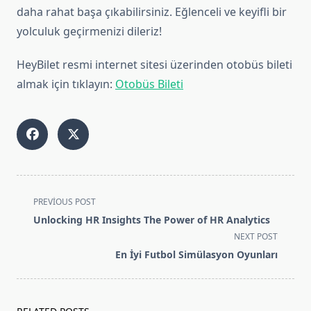
daha rahat başa çıkabilirsiniz. Eğlenceli ve keyifli bir
yolculuk geçirmenizi dileriz!
HeyBilet resmi internet sitesi üzerinden otobüs bileti
almak için tıklayın:
Otobüs Bileti
<span
PREVIOUS POST
class="nav-
Unlocking HR Insights The Power of HR Analytics
subtitle
NEXT POST
screen-
En İyi Futbol Simülasyon Oyunları
reader-
text">Page</span>