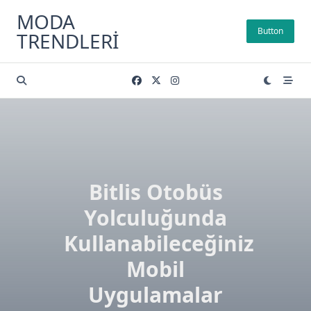
Skip
MODA
to
Button
TRENDLERI
content
Bitlis Otobüs
Yolculuğunda
Kullanabileceğiniz
Mobil
Uygulamalar