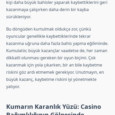
kişi daha büyük bahisler yaparak kaybettiklerini geri
kazanmaya çalışırken daha derin bir kayba
sürükleniyor.
Bu döngüden kurtulmak oldukça zor, çünkü
oyuncular genellikle kaybettiklerinde tekrar
kazanma uğruna daha fazla bahis yapma eğiliminde.
Kumulatör, büyük kazançlar vaadetse de, her zaman
dikkatli olunması gereken bir oyun biçimi. Çok
kazanmak için yola çıkarken, bir an bile kaybetme
riskini göz ardı etmemek gerekiyor. Unutmayın, en
büyük kazanç, kaybetme riskini iyi yönetmekte
yatıyor.
Kumarın Karanlık Yüzü: Casino
Bağımlılığının Gölgesinde