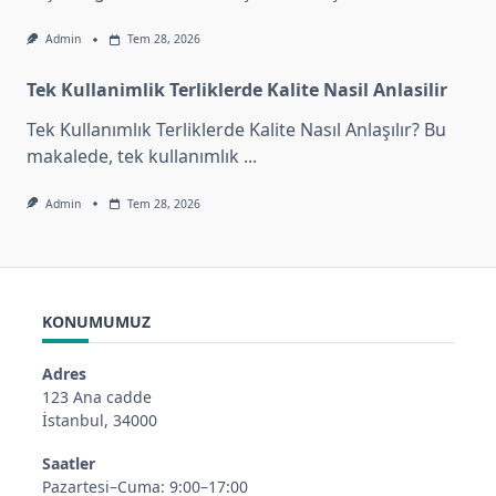
Admin
Tem 28, 2026
Tek Kullanimlik Terliklerde Kalite Nasil Anlasilir
Tek Kullanımlık Terliklerde Kalite Nasıl Anlaşılır? Bu
makalede, tek kullanımlık
...
Admin
Tem 28, 2026
KONUMUMUZ
Adres
123 Ana cadde
İstanbul, 34000
Saatler
Pazartesi–Cuma: 9:00–17:00