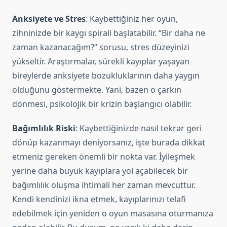
Anksiyete ve Stres
: Kaybettiğiniz her oyun,
zihninizde bir kaygı spirali başlatabilir. “Bir daha ne
zaman kazanacağım?” sorusu, stres düzeyinizi
yükseltir. Araştırmalar, sürekli kayıplar yaşayan
bireylerde anksiyete bozukluklarının daha yaygın
olduğunu göstermekte. Yani, bazen o çarkın
dönmesi, psikolojik bir krizin başlangıcı olabilir.
Bağımlılık Riski
: Kaybettiğinizde nasıl tekrar geri
dönüp kazanmayı deniyorsanız, işte burada dikkat
etmeniz gereken önemli bir nokta var. İyileşmek
yerine daha büyük kayıplara yol açabilecek bir
bağımlılık oluşma ihtimali her zaman mevcuttur.
Kendi kendinizi ikna etmek, kayıplarınızı telafi
edebilmek için yeniden o oyun masasına oturmanıza