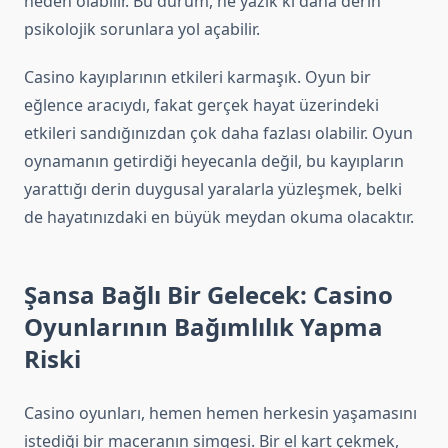
neden olabilir. Bu durum, ne yazık ki daha derin
psikolojik sorunlara yol açabilir.
Casino kayıplarının etkileri karmaşık. Oyun bir
eğlence aracıydı, fakat gerçek hayat üzerindeki
etkileri sandığınızdan çok daha fazlası olabilir. Oyun
oynamanın getirdiği heyecanla değil, bu kayıpların
yarattığı derin duygusal yaralarla yüzleşmek, belki
de hayatınızdaki en büyük meydan okuma olacaktır.
Şansa Bağlı Bir Gelecek: Casino
Oyunlarının Bağımlılık Yapma
Riski
Casino oyunları, hemen hemen herkesin yaşamasını
istediği bir maceranın simgesi. Bir el kart çekmek,