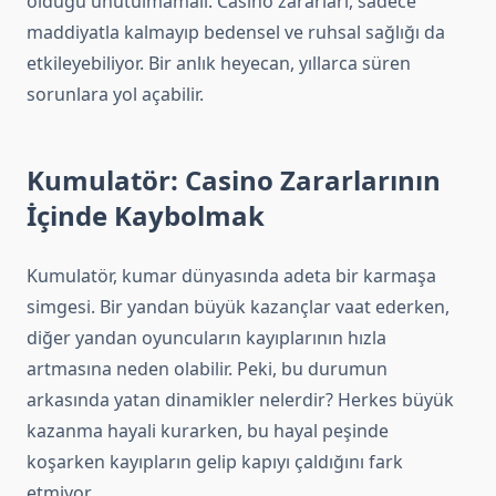
olduğu unutulmamalı. Casino zararları, sadece
maddiyatla kalmayıp bedensel ve ruhsal sağlığı da
etkileyebiliyor. Bir anlık heyecan, yıllarca süren
sorunlara yol açabilir.
Kumulatör: Casino Zararlarının
İçinde Kaybolmak
Kumulatör, kumar dünyasında adeta bir karmaşa
simgesi. Bir yandan büyük kazançlar vaat ederken,
diğer yandan oyuncuların kayıplarının hızla
artmasına neden olabilir. Peki, bu durumun
arkasında yatan dinamikler nelerdir? Herkes büyük
kazanma hayali kurarken, bu hayal peşinde
koşarken kayıpların gelip kapıyı çaldığını fark
etmiyor.