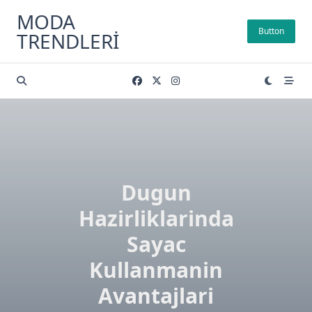
Skip
MODA
to
Button
TRENDLERI
content
Dugun
Hazirliklarinda
Sayac
Kullanmanin
Avantajlari