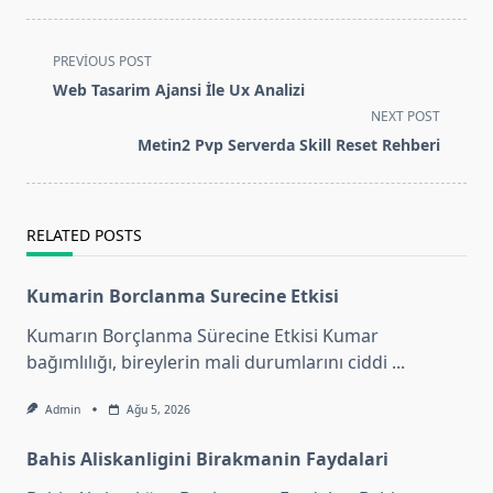
<span
PREVIOUS POST
class="nav-
Web Tasarim Ajansi İle Ux Analizi
subtitle
NEXT POST
screen-
Metin2 Pvp Serverda Skill Reset Rehberi
reader-
text">Page</span>
RELATED POSTS
Kumarin Borclanma Surecine Etkisi
Kumarın Borçlanma Sürecine Etkisi Kumar
bağımlılığı, bireylerin mali durumlarını ciddi
...
Admin
Ağu 5, 2026
Bahis Aliskanligini Birakmanin Faydalari