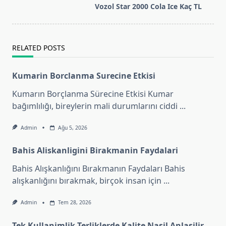
screen-
Vozol Star 2000 Cola Ice Kaç TL
reader-
text">Page</span>
RELATED POSTS
Kumarin Borclanma Surecine Etkisi
Kumarın Borçlanma Sürecine Etkisi Kumar
bağımlılığı, bireylerin mali durumlarını ciddi
...
Admin
Ağu 5, 2026
Bahis Aliskanligini Birakmanin Faydalari
Bahis Alışkanlığını Bırakmanın Faydaları Bahis
alışkanlığını bırakmak, birçok insan için
...
Admin
Tem 28, 2026
Tek Kullanimlik Terliklerde Kalite Nasil Anlasilir