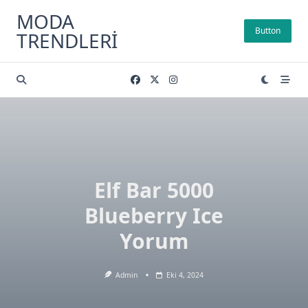
Skip
MODA
to
Button
TRENDLERI
content
Elf Bar 5000
Blueberry Ice
Yorum
Admin
Eki 4, 2024