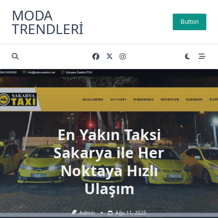
Skip
MODA
to
Button
TRENDLERI
content
En Yakın Taksi
Sakarya ile Her
Noktaya Hızlı
Ulaşım
Admin
Ağu 11, 2025