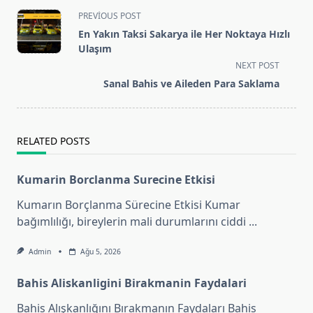
<span
PREVIOUS POST
class="nav-
En Yakın Taksi Sakarya ile Her Noktaya Hızlı
subtitle
Ulaşım
screen-
NEXT POST
reader-
Sanal Bahis ve Aileden Para Saklama
text">Page</span>
RELATED POSTS
Kumarin Borclanma Surecine Etkisi
Kumarın Borçlanma Sürecine Etkisi Kumar
bağımlılığı, bireylerin mali durumlarını ciddi
...
Admin
Ağu 5, 2026
Bahis Aliskanligini Birakmanin Faydalari
Bahis Alışkanlığını Bırakmanın Faydaları Bahis