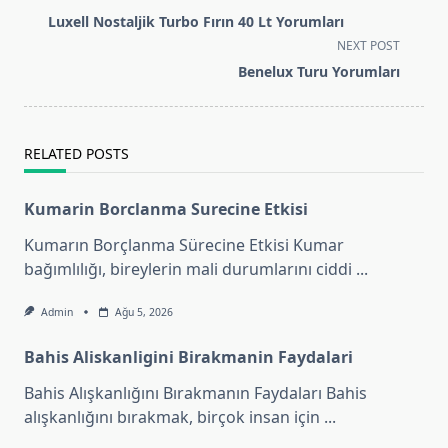
class="nav-
Luxell Nostaljik Turbo Fırın 40 Lt Yorumları
subtitle
NEXT POST
screen-
Benelux Turu Yorumları
reader-
text">Page</span>
RELATED POSTS
Kumarin Borclanma Surecine Etkisi
Kumarın Borçlanma Sürecine Etkisi Kumar
bağımlılığı, bireylerin mali durumlarını ciddi
...
Admin
Ağu 5, 2026
Bahis Aliskanligini Birakmanin Faydalari
Bahis Alışkanlığını Bırakmanın Faydaları Bahis
alışkanlığını bırakmak, birçok insan için
...