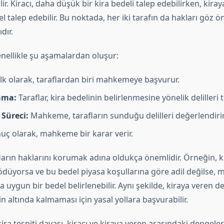
lir. Kiracı, daha düşük bir kira bedeli talep edebilirken, kira
l talep edebilir. Bu noktada, her iki tarafın da hakları göz 
dır.
enellikle şu aşamalardan oluşur:
lk olarak, taraflardan biri mahkemeye başvurur.
ama:
Taraflar, kira bedelinin belirlenmesine yönelik delilleri t
Süreci:
Mahkeme, tarafların sunduğu delilleri değerlendirir
ç olarak, mahkeme bir karar verir.
ların haklarını korumak adına oldukça önemlidir. Örneğin, k
i ödüyorsa ve bu bedel piyasa koşullarına göre adil değilse
 uygun bir bedel belirlenebilir. Aynı şekilde, kiraya veren de
n altında kalmaması için yasal yollara başvurabilir.
ira tespiti davası, kiracı ve kiraya veren arasındaki dengele