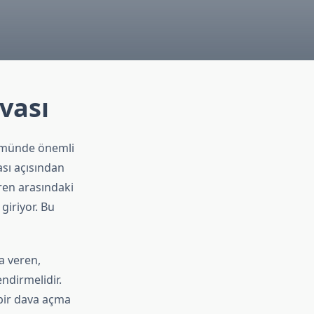
vası
zümünde önemli
ası açısından
eren arasındaki
 giriyor. Bu
ya veren,
ndirmelidir.
 bir dava açma