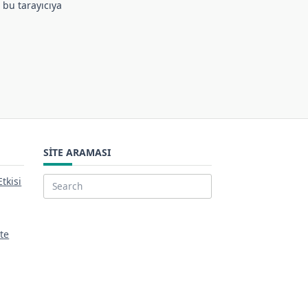
 bu tarayıcıya
SITE ARAMASI
tkisi
Search
for:
ite