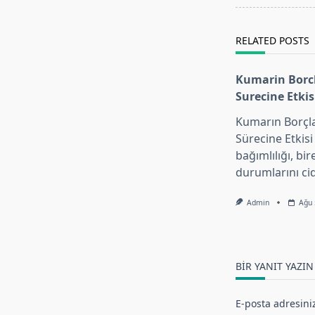
reader-
text">Page</s
RELATED POSTS
Kumarin Bor
Surecine Etkis
Kumarın Borç
Sürecine Etkis
bağımlılığı, bir
durumlarını ci
Admin
Ağu 
BIR YANIT YAZIN
E-posta adresini