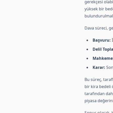
gerekçesi olabi
yüksek bir bede
bulundurulmalı
Dava süreci, g
Başvuru:
İ
Delil Topl
Mahkeme 
Karar:
Sonu
Bu süreç, taraf
bir kira bedel
tarafından daha
piyasa değerini
Sonuç olarak, k