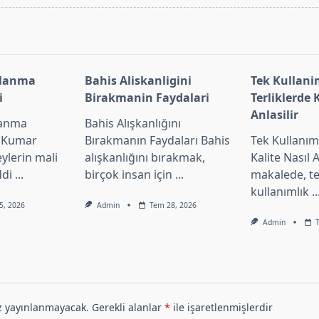
pan>
clanma
Bahis Aliskanligini
Tek Kullani
i
Birakmanin Faydalari
Terliklerde 
Anlasilir
lanma
Bahis Alışkanlığını
i Kumar
Bırakmanın Faydaları Bahis
Tek Kullanıml
eylerin mali
alışkanlığını bırakmak,
Kalite Nasıl 
ddi
...
birçok insan için
...
makalede, t
kullanımlık
..
5, 2026
Admin
Tem 28, 2026
Admin
z yayınlanmayacak.
Gerekli alanlar
*
ile işaretlenmişlerdir