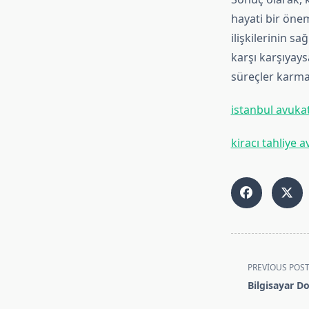
hayati bir önem
ilişkilerinin s
karşı karşıyay
süreçler karma
istanbul avuka
kiracı tahliye a
<span
PREVIOUS POS
class="nav-
Bilgisayar D
subtitle
screen-