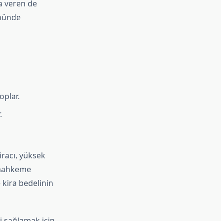
ya veren de
önünde
oplar.
.
iracı, yüksek
, mahkeme
 kira bedelinin
ri sağlamak için