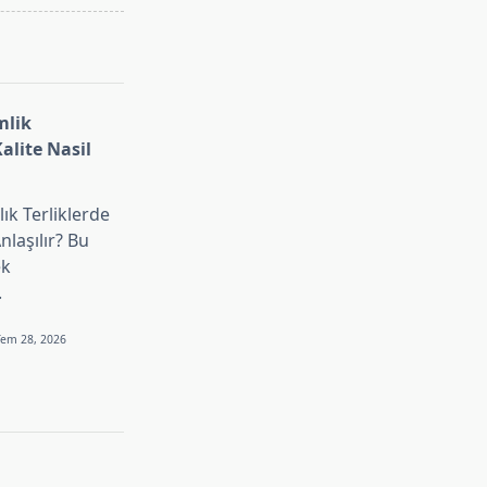
mlik
Kalite Nasil
ık Terliklerde
Anlaşılır? Bu
ek
.
Tem 28, 2026