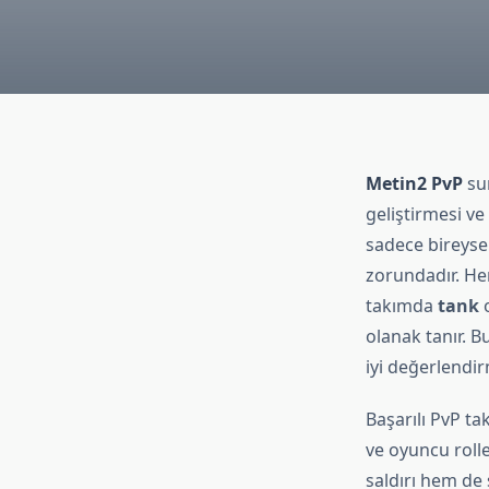
Metin2 PvP
sun
geliştirmesi ve 
sadece bireyse
zorundadır. Her
takımda
tank
o
olanak tanır. B
iyi değerlendir
Başarılı PvP ta
ve oyuncu rolle
saldırı hem de 