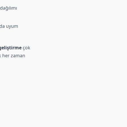
dağılımı
ında uyum
 geliştirme
çok
ek her zaman