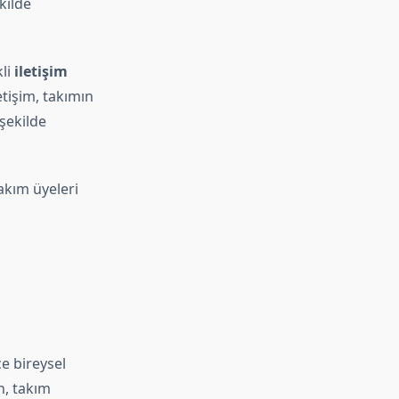
kilde
kli
iletişim
letişim, takımın
 şekilde
akım üyeleri
ce bireysel
n, takım