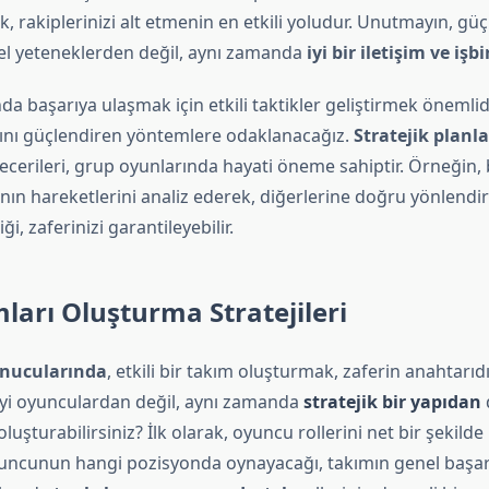
 rakiplerinizi alt etmenin en etkili yoludur. Unutmayın, güçl
sel yeteneklerden değil, aynı zamanda
iyi bir iletişim ve işbi
a başarıya ulaşmak için etkili taktikler geliştirmek önemli
ını güçlendiren yöntemlere odaklanacağız.
Stratejik plan
cerileri, grup oyunlarında hayati öneme sahiptir. Örneğin,
ın hareketlerini analiz ederek, diğerlerine doğru yönlendirm
iği, zaferinizi garantileyebilir.
ları Oluşturma Stratejileri
unucularında
, etkili bir takım oluşturmak, zaferin anahtarıdır
iyi oyunculardan değil, aynı zamanda
stratejik bir yapıdan
d
oluşturabilirsiniz? İlk olarak, oyuncu rollerini net bir şekild
yuncunun hangi pozisyonda oynayacağı, takımın genel başarıs