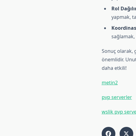
Rol Dağılı
yapmak, tak
Koordinas
sağlamak, z
Sonuç olarak, 
önemlidir. Unu
daha etkili!
metin2
pvp serverler
wslik pvp serve