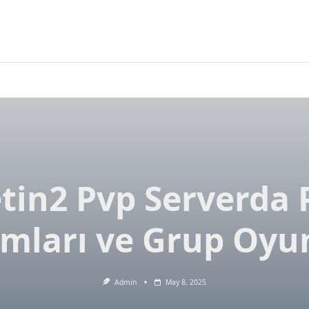
tin2 Pvp Serverda 
ımları ve Grup Oyun
Admin
May 8, 2025