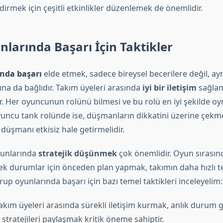
rmek için çeşitli etkinlikler düzenlemek de önemlidir.
larında Başarı İçin Taktikler
nda başarı
elde etmek, sadece bireysel becerilere değil, a
na da bağlıdır. Takım üyeleri arasında
iyi bir iletişim
sağlam
ar. Her oyuncunun rolünü bilmesi ve bu rolü en iyi şekilde oy
uncu tank rolünde ise, düşmanların dikkatini üzerine çekmeli
 düşmanı etkisiz hale getirmelidir.
yunlarında
stratejik düşünmek
çok önemlidir. Oyun sırasın
ecek durumlar için önceden plan yapmak, takımın daha hızlı t
grup oyunlarında başarı için bazı temel taktikleri inceleyelim:
kım üyeleri arasında sürekli iletişim kurmak, anlık durum 
stratejileri paylaşmak kritik öneme sahiptir.