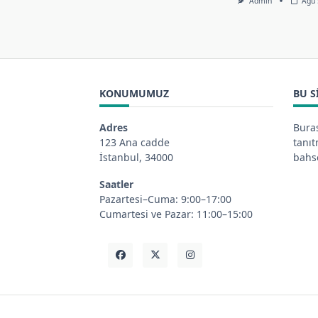
Admin
Ağu 
KONUMUMUZ
BU S
Adres
Buras
123 Ana cadde
tanı
İstanbul, 34000
bahse
Saatler
Pazartesi–Cuma: 9:00–17:00
Cumartesi ve Pazar: 11:00–15:00