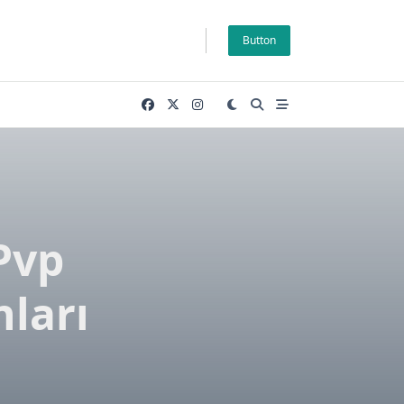
Button
Pvp
ları