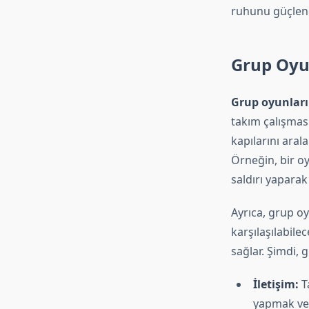
ruhunu güçlendi
Grup Oyun
Grup oyunları
takım çalışması
kapılarını aral
Örneğin, bir oy
saldırı yaparak
Ayrıca, grup o
karşılaşılabil
sağlar. Şimdi, 
İletişim:
Ta
yapmak ve 