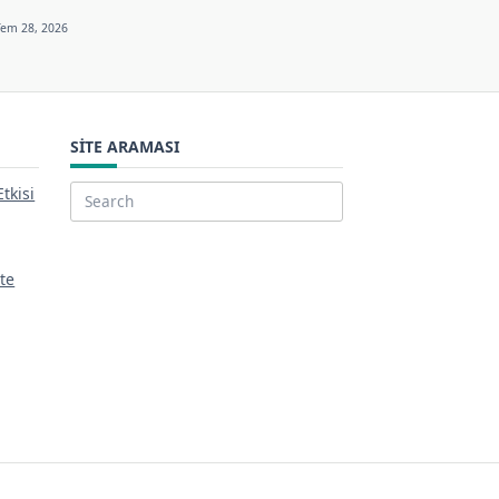
Tem 28, 2026
SITE ARAMASI
tkisi
Search
for:
ite