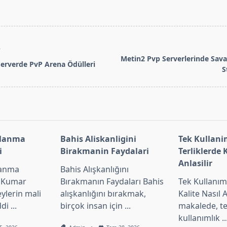
T
Metin2 Pvp Serverlerinde Sava
erverde PvP Arena Ödülleri
S
pan>
clanma
Bahis Aliskanligini
Tek Kullani
i
Birakmanin Faydalari
Terliklerde 
Anlasilir
lanma
Bahis Alışkanlığını
i Kumar
Bırakmanın Faydaları Bahis
Tek Kullanıml
eylerin mali
alışkanlığını bırakmak,
Kalite Nasıl 
ddi
...
birçok insan için
...
makalede, t
kullanımlık
..