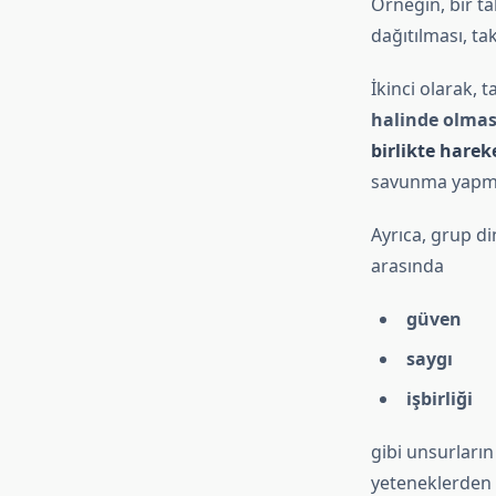
Örneğin, bir t
dağıtılması, tak
İkinci olarak, t
halinde olmas
birlikte harek
savunma yapmal
Ayrıca, grup d
arasında
güven
saygı
işbirliği
gibi unsurların 
yeteneklerden d