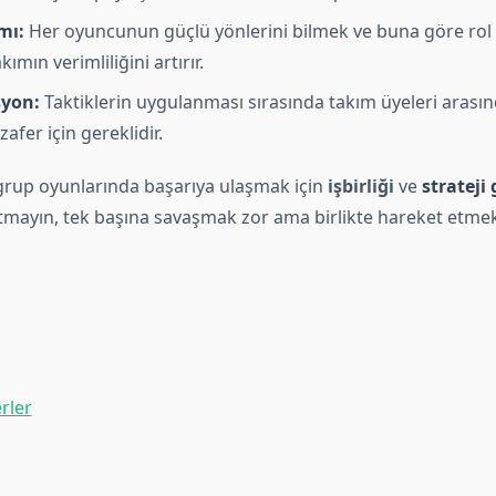
mı:
Her oyuncunun güçlü yönlerini bilmek ve buna göre rol 
ımın verimliliğini artırır.
yon:
Taktiklerin uygulanması sırasında takım üyeleri aras
afer için gereklidir.
grup oyunlarında başarıya ulaşmak için
işbirliği
ve
strateji
tmayın, tek başına savaşmak zor ama birlikte hareket etm
rler