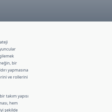
ateji
oyuncular
rgilemek
neğin, bir
ldırı yapmasına
ni ve rollerini
bir takım yapısı
ması, hem
yi şekilde