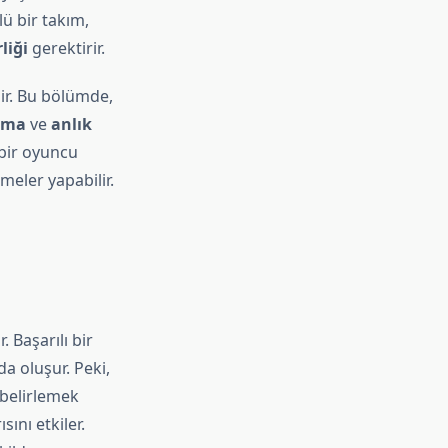
ü bir takım,
rliği
gerektirir.
dir. Bu bölümde,
lama
ve
anlık
 bir oyuncu
eler yapabilir.
. Başarılı bir
a oluşur. Peki,
e belirlemek
ını etkiler.