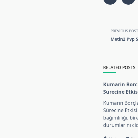
<span
PREVIOUS POS
class="nav-
Metin2 Pvp S
subtitle
screen-
reader-
text">Page</s
RELATED POSTS
Kumarin Bor
Surecine Etkis
Kumarın Borç
Sürecine Etkis
bağımlılığı, bir
durumlarını ci