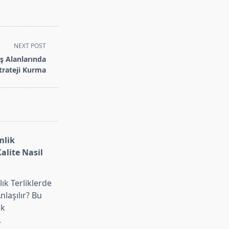
NEXT POST
ş Alanlarında
trateji Kurma
mlik
Kalite Nasil
ık Terliklerde
Anlaşılır? Bu
ek
.