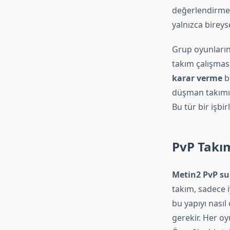
değerlendirmek,
yalnızca birey
Grup oyunlarınd
takım çalışmas
karar verme
be
düşman takımın
Bu tür bir işbirl
PvP Takım
Metin2 PvP s
takım, sadece 
bu yapıyı nasıl 
gerekir. Her o