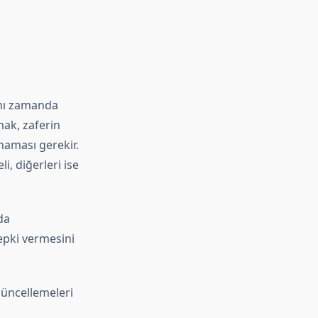
ynı zamanda
ak, zaferin
naması gerekir.
, diğerleri ise
da
epki vermesini
güncellemeleri