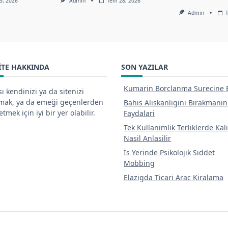
5, 2026
Admin
Tem 28, 2026
Admin
ITE HAKKINDA
SON YAZILAR
Kumarin Borclanma Surecine E
ı kendinizi ya da sitenizi
tmak, ya da emeği geçenlerden
Bahis Aliskanligini Birakmanin
tmek için iyi bir yer olabilir.
Faydalari
Tek Kullanimlik Terliklerde Kal
Nasil Anlasilir
İs Yerinde Psikolojik Siddet
Mobbing
Elazigda Ticari Arac Kiralama