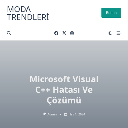
Skip
MODA
to
Button
TRENDLERI
content
Microsoft Visual
C++ Hatası Ve
Çözümü
Admin
Haz 1, 2024