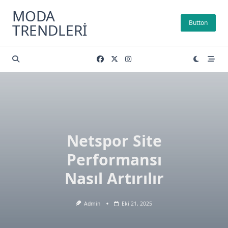
Skip
MODA
to
Button
TRENDLERI
content
Netspor Site
Performansı
Nasıl Artırılır
Admin
Eki 21, 2025