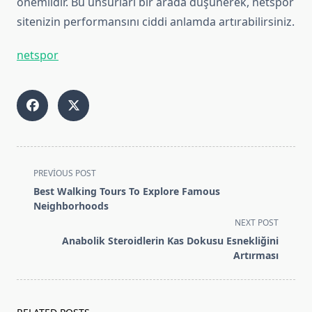
önemlidir. Bu unsurları bir arada düşünerek, netspor
sitenizin performansını ciddi anlamda artırabilirsiniz.
netspor
<span
PREVIOUS POST
class="nav-
Best Walking Tours To Explore Famous
subtitle
Neighborhoods
screen-
NEXT POST
reader-
Anabolik Steroidlerin Kas Dokusu Esnekliğini
text">Page</span>
Artırması