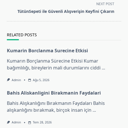
subtitle
NEXT POST
screen-
TütünSepeti ile Güvenli Alışverişin Keyfini Çıkarın
reader-
text">Page</span>
RELATED POSTS
Kumarin Borclanma Surecine Etkisi
Kumarın Borçlanma Sürecine Etkisi Kumar
bağımlılığı, bireylerin mali durumlarını ciddi
...
Admin
Ağu 5, 2026
Bahis Aliskanligini Birakmanin Faydalari
Bahis Alışkanlığını Bırakmanın Faydaları Bahis
alışkanlığını bırakmak, birçok insan için
...
Admin
Tem 28, 2026