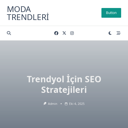
Skip
MODA
to
Button
TRENDLERI
content
Trendyol İçin SEO
Stratejileri
Admin
Eki 4, 2025